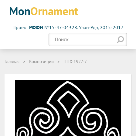
Mon
Ornament
Проект
РФФИ
№15-47-04328. Улан-Удэ, 2015-2017
Главная
>
Композиции
>
ППХ-1927-7