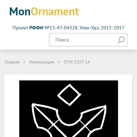
Mon
Ornament
Проект
РФФИ
№15-47-04328. Улан-Удэ, 2015-2017
Главная
>
Композиции
>
ППХ-1927-14