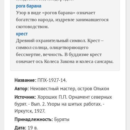
рога барана
Узор в виде «рогов барана» означает
богатство народа, издревле занимавшегося
скотоводством.
крест
Древний охранительный символ. Крест –
символ солнца, олицетворяющего
бессмертие, вечность. В буддизме крест
означает ось Колеса Закона и колеса сансары.
Название:
ППХ-1927-14.
Автор:
Неизвестный мастер, остров Ольхон
Источник:
Хороших П.П. Орнамент северных
бурят. - Вып. 2. Узоры на шитых работах. -
Иркутск, 1927.
Принадлежность:
Буряты
Дата:
19 в.