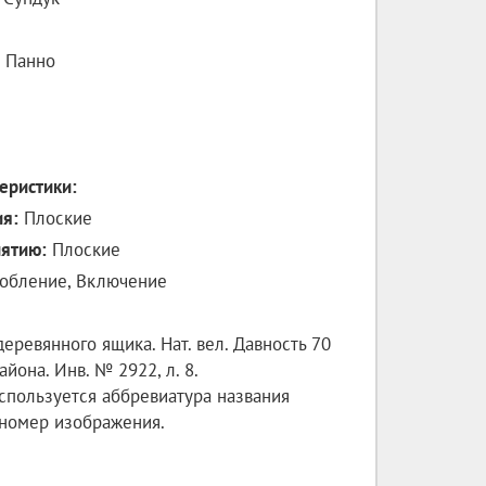
, Панно
еристики:
ия:
Плоские
иятию:
Плоские
обление, Включение
еревянного ящика. Нат. вел. Давность 70
айона. Инв. № 2922, л. 8.
спользуется аббревиатура названия
- номер изображения.