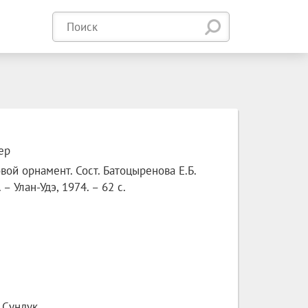
ер
ой орнамент. Сост. Батоцыренова Е.Б.
 – Улан-Удэ, 1974. – 62 с.
Сундук