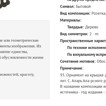
Символ:
Бытовой
Вид композиции:
Розетка
Материалы:
Твердые:
Дерево
Вид симметрии:
2 · m
е или геометрические
Пространственные характ
ементы изображения. Их
По технике исполнен
нятие единства,
По визуальному вспр
й обусловленности жизни
Сочетание мотивов:
Обос
Примечание:
ожностей, красоту,
93. Орнамент на крышке д
лет. С. Аларь Ала-рсного р
В названии композиции и
источника - год издания 