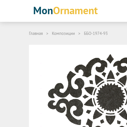
Mon
Ornament
Главная
>
Композиции
>
ББО-1974-93