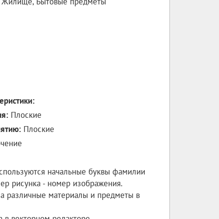
Жилище, Бытовые предметы
еристики:
ия:
Плоские
иятию:
Плоские
чение
используются начальные буквы фамилии
омер рисунка - номер изображения.
а различные материалы и предметы в