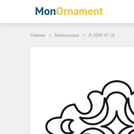
Mon
Ornament
Главная
>
Композиции
>
Я-2009-47-18