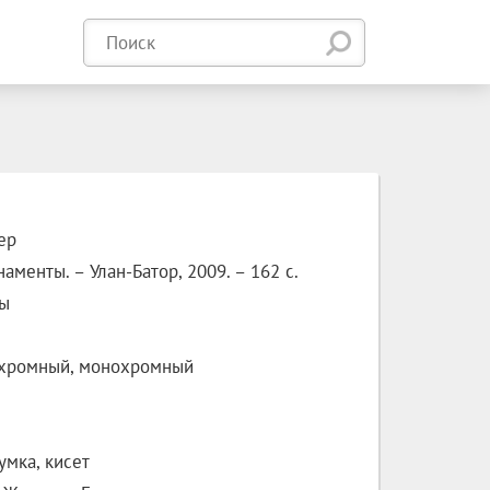
ер
менты. – Улан-Батор, 2009. – 162 с.
ы
хромный, монохромный
мка, кисет