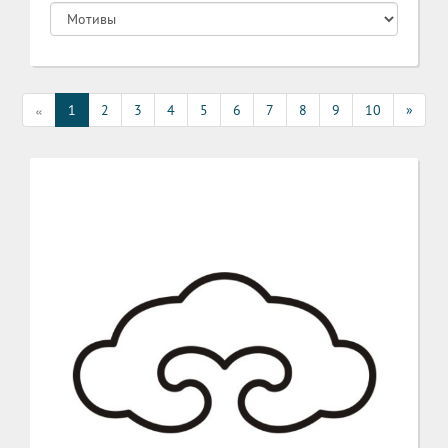
«
1
2
3
4
5
6
7
8
9
10
»