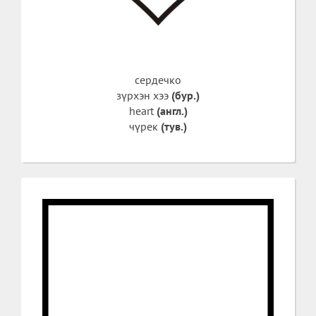
сердечко
зүрхэн хээ
(бур.)
heart
(англ.)
чүрек
(тув.)