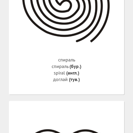
спираль
спираль
(бур.)
spiral
(англ.)
доглай
(тув.)