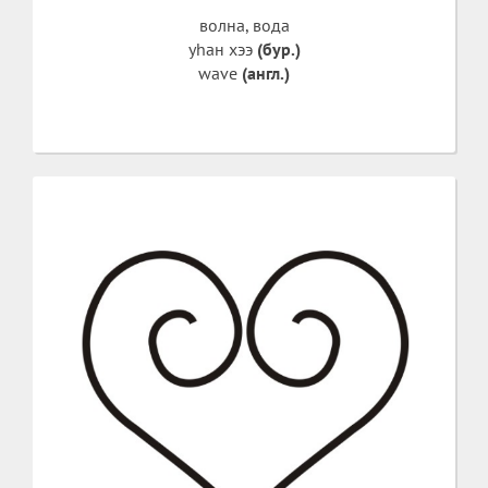
волна, вода
уhан хээ
(бур.)
wave
(англ.)