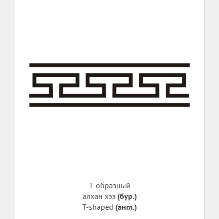
T-образный
алхан хээ
(бур.)
T-shaped
(англ.)