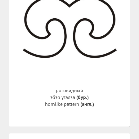
роговидный
эбэр угалза
(бур.)
hornlike pattern
(англ.)