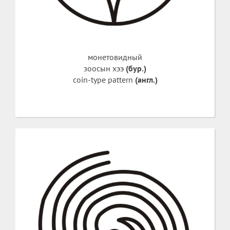
монетовидный
зоосын хээ
(бур.)
coin-type pattern
(англ.)