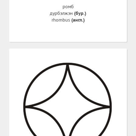
ромб
дурбэлжэн
(бур.)
rhombus
(англ.)