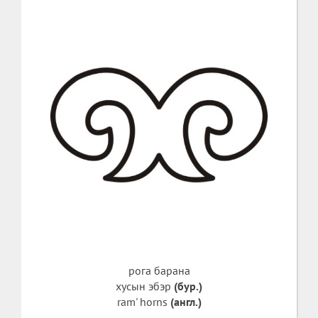
рога барана
хусын эбэр
(бур.)
ram' horns
(англ.)