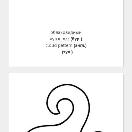
облаковидный
үүлэн хээ
(бур.)
cloud pattern
(англ.)
-
(тув.)