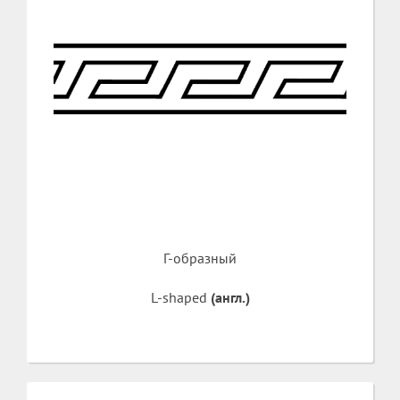
Г-образный
L-shaped
(англ.)