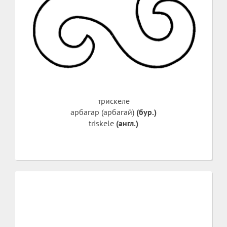
трискеле
арбагар (арбагай)
(бур.)
triskele
(англ.)