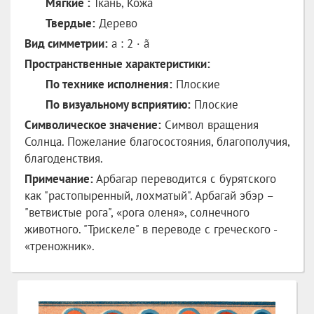
Мягкие :
Ткань, Кожа
Твердые:
Дерево
Вид симметрии:
а : 2 · ã
Пространственные характеристики:
По технике исполнения:
Плоские
По визуальному всприятию:
Плоские
Символическое значение:
Символ вращения
Солнца. Пожелание благосостояния, благополучия,
благоденствия.
Примечание:
Арбагар переводится с бурятского
как "растопыренный, лохматый". Арбагай эбэр –
"ветвистые рога", «рога оленя», солнечного
животного. "Трискеле" в переводе с греческого -
«треножник».