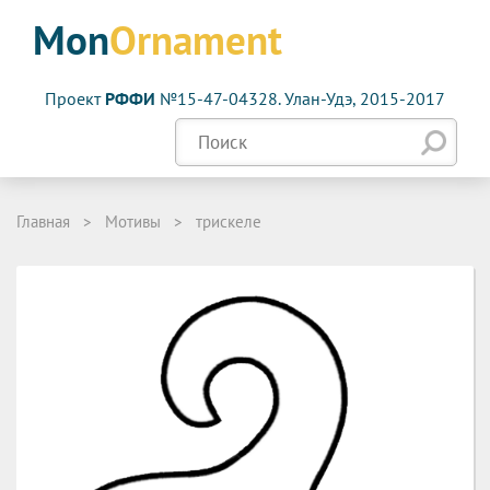
Mon
Ornament
Проект
РФФИ
№15-47-04328. Улан-Удэ, 2015-2017
Главная
>
Мотивы
>
трискеле