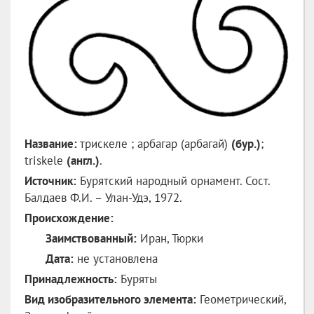
Название:
трискеле ; арбагар (арбагай)
(бур.)
;
triskele
(англ.)
.
Источник:
Бурятский народный орнамент. Сост.
Балдаев Ф.И. – Улан-Удэ, 1972.
Происхождение:
Заимствованный:
Иран, Тюрки
Дата:
не установлена
Принадлежность:
Буряты
Вид изобразительного элемента:
Геометрический,